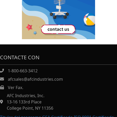
CONTACTE CON
1-800-663-3412
afcsales@afcindustries.com
Ver Fax.
https://afcindustries.com/contact/#:~:text=Fax
AFC Industries, Inc.
13-16 133rd Place
College Point, NY 11356