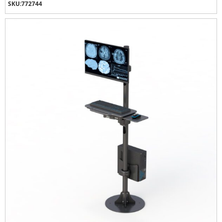
SKU:
772744