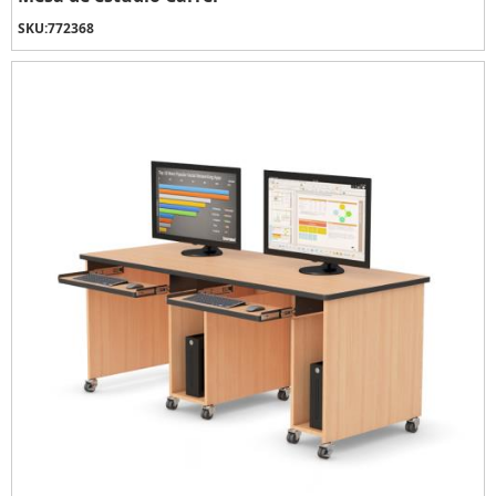
SKU:
772368