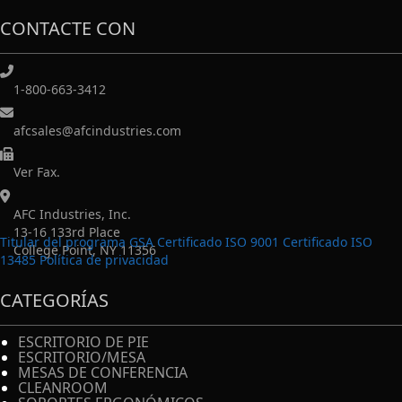
CONTACTE CON
1-800-663-3412
afcsales@afcindustries.com
https://afcindustries.com/contact/#:~:text=Fax
Ver Fax.
AFC Industries, Inc.
13-16 133rd Place
Titular del programa GSA Certificado ISO 9001 Certificado ISO
College Point, NY 11356
13485
Política de privacidad
CATEGORÍAS
ESCRITORIO DE PIE
ESCRITORIO/MESA
MESAS DE CONFERENCIA
CLEANROOM