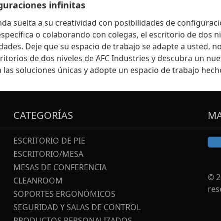
guraciones infinitas
nda suelta a su creatividad con posibilidades de configurac
específica o colaborando con colegas, el escritorio de dos n
dades. Deje que su espacio de trabajo se adapte a usted, no
critorios de dos niveles de AFC Industries y descubra un nuev
a las soluciones únicas y adopte un espacio de trabajo hech
CATEGORÍAS
MA
ESCRITORIO DE PIE
ESCRITORIO/MESA
MESAS DE CONFERENCIA
© 2
CLEANROOM
res
SOPORTES ERGONÓMICOS
SEGURIDAD Y SALAS DE CONTROL
PRODUCTOS PERSONALIZADOS