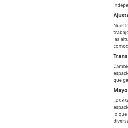
indepe
Ajust
Nuestr
trabaj
las al
comodi
Trans
Cambie
espaci
que ga
Mayor
Los es
espaci
lo que
divers