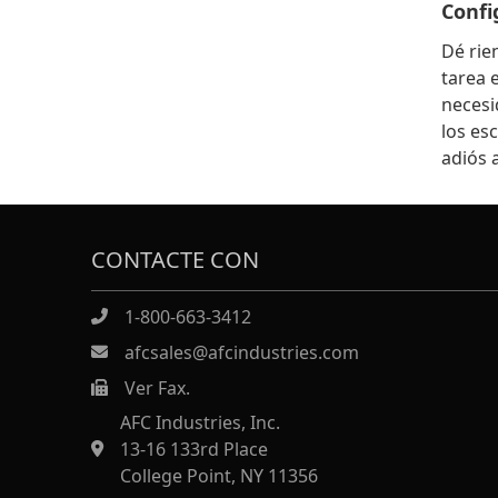
Confi
Dé rie
tarea 
necesi
los es
adiós 
CONTACTE CON
1-800-663-3412
afcsales@afcindustries.com
Ver Fax.
https://afcindustries.com/contact/#:~:text=Fax
AFC Industries, Inc.
13-16 133rd Place
College Point, NY 11356