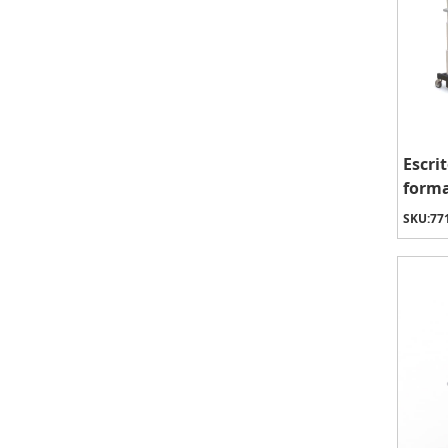
Escri
forma
SKU:
77