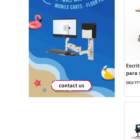
Escri
para 
SKU:
77