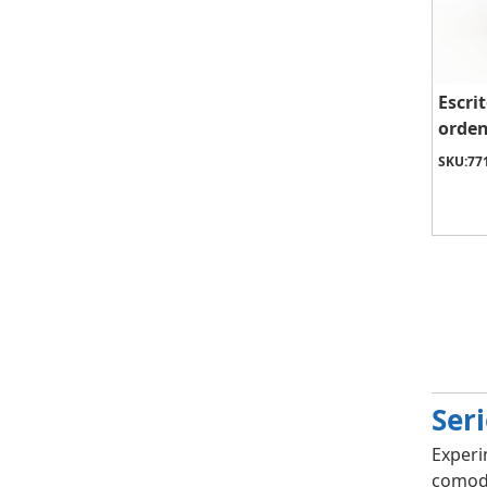
Escri
orden
SKU:
77
Seri
Experi
comodi