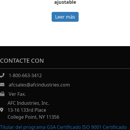
ajustable
Leer más
CONTACTE CON
1-800-663-3412
afcsales@afcindustries.com
Ver Fax.
https://afcindustries.com/contact/#:~:text=Fax
AFC Industries, Inc.
13-16 133rd Place
College Point, NY 11356
Titular del programa GSA Certificado ISO 9001 Certificado