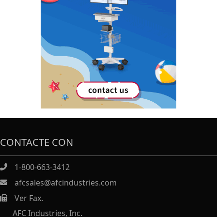
CONTACTE CON
1-800-663-3412
afcsales@afcindustries.com
Ver Fax.
https://afcindustries.com/contact/#:~:text=Fax
AFC Industries, Inc.