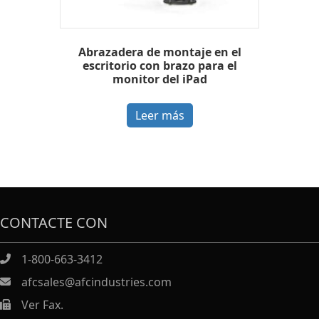
Abrazadera de montaje en el
escritorio con brazo para el
monitor del iPad
Leer más
CONTACTE CON
1-800-663-3412
afcsales@afcindustries.com
Ver Fax.
https://afcindustries.com/contact/#:~:text=Fax