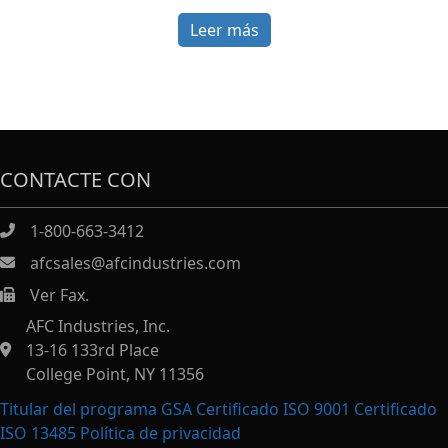
Leer más
CONTACTE CON
1-800-663-3412
afcsales@afcindustries.com
Ver Fax.
https://afcindustries.com/contact/#:~:text=Fax
AFC Industries, Inc.
13-16 133rd Place
College Point, NY 11356
Titular del programa GSA Certificado ISO 9001 Certificado
ISO 13485
Política de privacidad