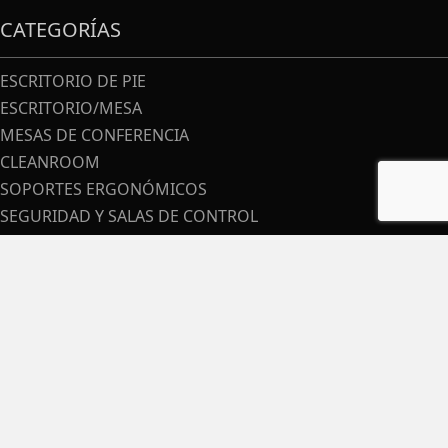
CATEGORÍAS
ESCRITORIO DE PIE
ESCRITORIO/MESA
MESAS DE CONFERENCIA
CLEANROOM
SOPORTES ERGONÓMICOS
SEGURIDAD Y SALAS DE CONTROL
PRODUCTOS PERSONALIZADOS
OEM
ACCESORIOS
CARROS MÉDICOS
PRODUCTOS COVID
MANTÉNGASE EN CONTACTO
Contacta Con Nosotros