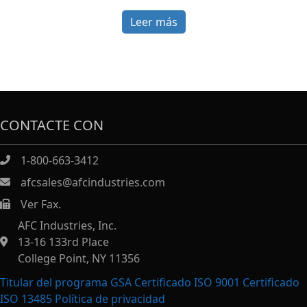
Leer más
CONTACTE CON
1-800-663-3412
afcsales@afcindustries.com
Ver Fax.
https://afcindustries.com/contact/#:~:text=Fax
AFC Industries, Inc.
13-16 133rd Place
College Point, NY 11356
Titular del programa GSA Certificado ISO 9001 Certificado
ISO 13485
Política de privacidad