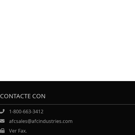
CONTACTE CON
1-800-663-3412
afcsales@afcindustries.com
Ver Fax.
https://afcindustries.com/contact/#:~:text=Fax