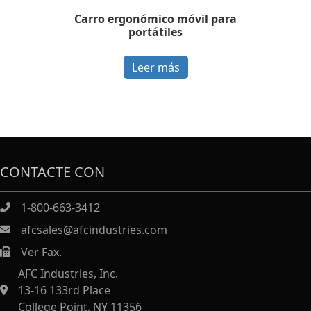
Carro ergonómico móvil para
portátiles
Leer más
CONTACTE CON
1-800-663-3412
afcsales@afcindustries.com
Ver Fax.
https://afcindustries.com/contact/#:~:text=Fax
AFC Industries, Inc.
13-16 133rd Place
College Point, NY 11356