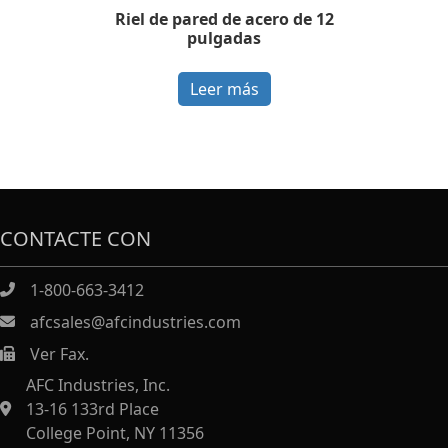
Riel de pared de acero de 12
pulgadas
Leer más
CONTACTE CON
1-800-663-3412
afcsales@afcindustries.com
Ver Fax.
https://afcindustries.com/contact/#:~:text=Fax
AFC Industries, Inc.
13-16 133rd Place
College Point, NY 11356