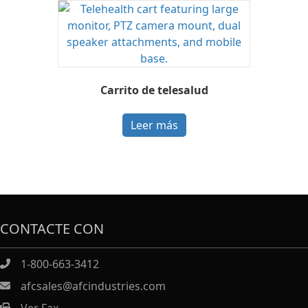
Carrito de telesalud
Leer más
CONTACTE CON
1-800-663-3412
afcsales@afcindustries.com