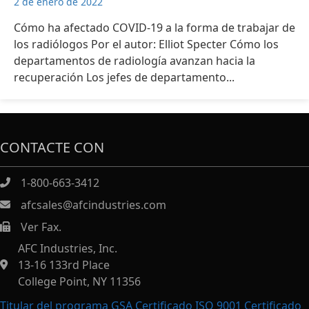
2 de enero de 2022
Cómo ha afectado COVID-19 a la forma de trabajar de
los radiólogos Por el autor: Elliot Specter Cómo los
departamentos de radiología avanzan hacia la
recuperación Los jefes de departamento...
CONTACTE CON
1-800-663-3412
afcsales@afcindustries.com
Ver Fax.
https://afcindustries.com/contact/#:~:text=Fax
AFC Industries, Inc.
13-16 133rd Place
College Point, NY 11356
Titular del programa GSA Certificado ISO 9001 Certificado