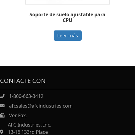
Soporte de suelo ajustable para
CPU
Leer más
CONTACTE CON
1-800-663-3412
afcsales@afcindustries.com
Ver Fax.
https://afcindustries.com/contact/#:~:text=Fax
AFC Industries, Inc.
13-16 133rd Place