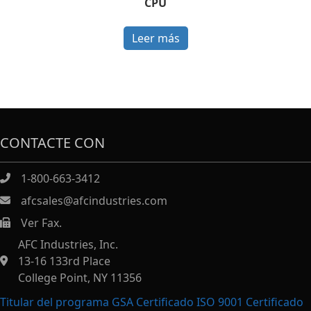
CPU
Leer más
CONTACTE CON
1-800-663-3412
afcsales@afcindustries.com
Ver Fax.
https://afcindustries.com/contact/#:~:text=Fax
AFC Industries, Inc.
13-16 133rd Place
College Point, NY 11356
Titular del programa GSA Certificado ISO 9001 Certificado