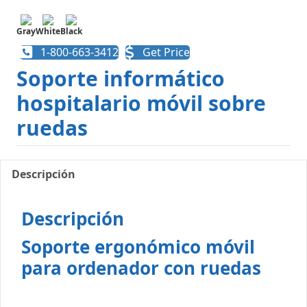
Gray
White
Black
1-800-663-3412
Get Price
Soporte informático
hospitalario móvil sobre
ruedas
Descripción
Descripción
Soporte ergonómico móvil
para ordenador con ruedas