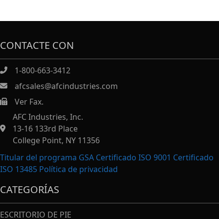
CONTACTE CON
1-800-663-3412
afcsales@afcindustries.com
Ver Fax.
https://afcindustries.com/contact/#:~:text=Fax
AFC Industries, Inc.
13-16 133rd Place
College Point, NY 11356
Titular del programa GSA Certificado ISO 9001 Certificado
ISO 13485
Política de privacidad
CATEGORÍAS
ESCRITORIO DE PIE