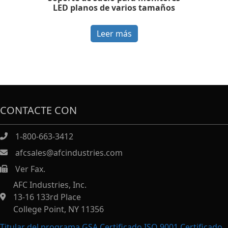
LED planos de varios tamaños
Leer más
CONTACTE CON
1-800-663-3412
afcsales@afcindustries.com
Ver Fax.
https://afcindustries.com/contact/#:~:text=Fax
AFC Industries, Inc.
13-16 133rd Place
College Point, NY 11356
Titular del programa GSA Certificado ISO 9001 Certificado