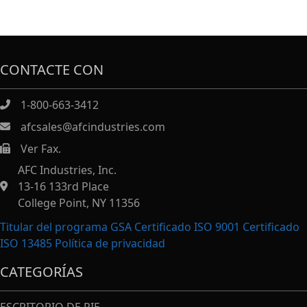
CONTACTE CON
1-800-663-3412
afcsales@afcindustries.com
Ver Fax.
https://afcindustries.com/contact/#:~:text=Fax
AFC Industries, Inc.
13-16 133rd Place
College Point, NY 11356
Titular del programa GSA Certificado ISO 9001 Certificado
ISO 13485
Política de privacidad
CATEGORÍAS