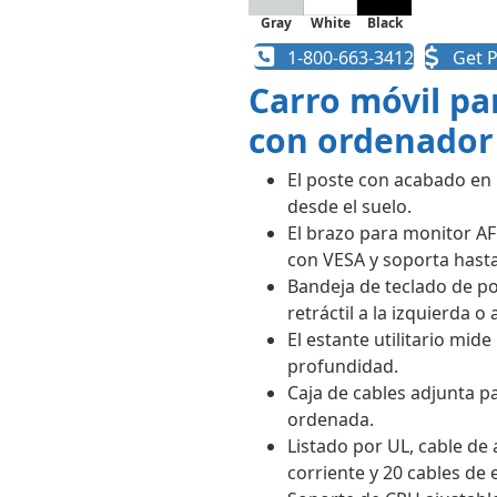
Gray
White
Black
1-800-663-3412
Get P
Carro móvil pa
con ordenador
El poste con acabado en 
desde el suelo.
El brazo para monitor A
con VESA y soporta hasta 
Bandeja de teclado de p
retráctil a la izquierda o 
El estante utilitario mi
profundidad.
Caja de cables adjunta p
ordenada.
Listado por UL, cable de 
corriente y 20 cables de 