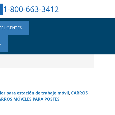
1-800-663-3412
TELIGENTES
A
or para estación de trabajo móvil
,
CARROS
ARROS MÓVILES PARA POSTES