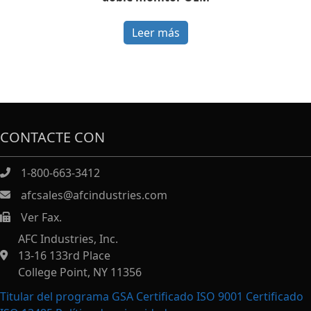
Leer más
CONTACTE CON
1-800-663-3412
afcsales@afcindustries.com
Ver Fax.
https://afcindustries.com/contact/#:~:text=Fax
AFC Industries, Inc.
13-16 133rd Place
College Point, NY 11356
Titular del programa GSA Certificado ISO 9001 Certificado