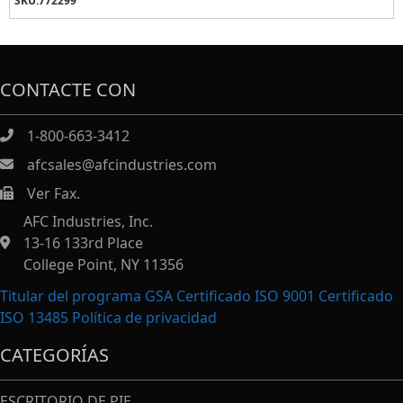
SKU:
772299
CONTACTE CON
1-800-663-3412
afcsales@afcindustries.com
Ver Fax.
https://afcindustries.com/contact/#:~:text=Fax
AFC Industries, Inc.
13-16 133rd Place
College Point, NY 11356
Titular del programa GSA Certificado ISO 9001 Certificado
ISO 13485
Política de privacidad
CATEGORÍAS
ESCRITORIO DE PIE