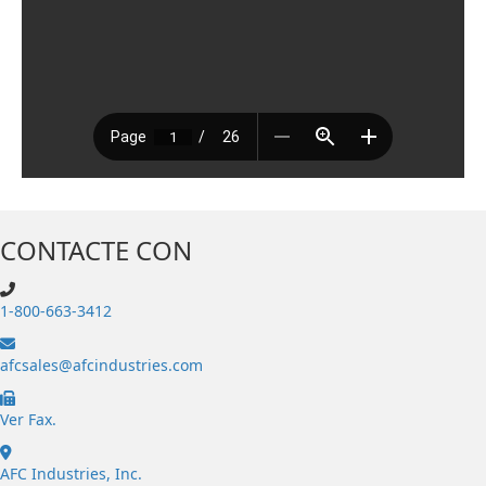
CONTACTE CON
1-800-663-3412
afcsales@afcindustries.com
https://afcindustries.com/contact/#:~:text=Fax
Ver Fax.
AFC Industries, Inc.