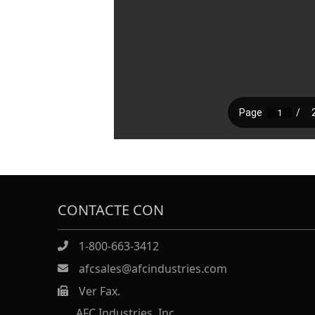
CONTACTE CON
1-800-663-3412
afcsales@afcindustries.com
Ver Fax.
https://afcindustries.com/contact/#:~:text=Fax
AFC Industries, Inc.