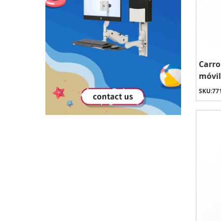
Carro
móvil
SKU:
77