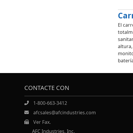
Car
El car
totalm
sanita
altura
monito
baterí
CONTACTE CON
1-800-663-3412
afcsales@afcindustries.com
Ver Fax.
https://afcindustries.com/contact/#:~:text=Fax
AFC Industries, Inc.