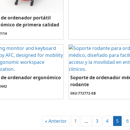
 de ordenador portátil
ómico de primera calidad
2114
 de ordenador ergonómico
Soporte de ordenador mé
rodante
2442
SKU:
772772-EB
« Anterior
1
…
3
4
5
6