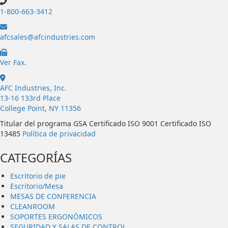
1-800-663-3412
afcsales@afcindustries.com
https://afcindustries.com/contact/#:~:text=Fax
Ver Fax.
AFC Industries, Inc.
13-16 133rd Place
College Point, NY 11356
Titular del programa GSA Certificado ISO 9001 Certificado ISO
13485
Política de privacidad
CATEGORÍAS
Escritorio de pie
Escritorio/Mesa
MESAS DE CONFERENCIA
CLEANROOM
SOPORTES ERGONÓMICOS
SEGURIDAD Y SALAS DE CONTROL