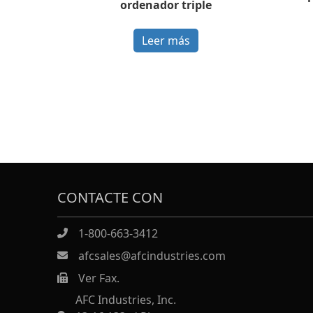
ordenador triple
Leer más
CONTACTE CON
1-800-663-3412
afcsales@afcindustries.com
Ver Fax.
https://afcindustries.com/contact/#:~:text=Fax
AFC Industries, Inc.