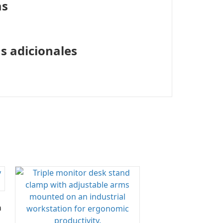
as
s adicionales
a