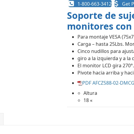
1-800-663-3412
Get P
Soporte de suj
monitores con 
Para montaje VESA (75
Carga – hasta 25Lbs. Mo
Cinco nudillos para ajust
giro a la izquierda y a la
El monitor LCD gira 270°.
Pivote hacia arriba y haci
PDF AFCZ588-02-DMCG-
Altura
18 «