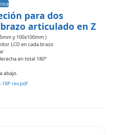
rice
eción para dos
brazo articulado en Z
x75mm y 100x100mm )
nitor LCD en cada brazo
ar
 derecha en total 180°
a abajo.
18P rev.pdf