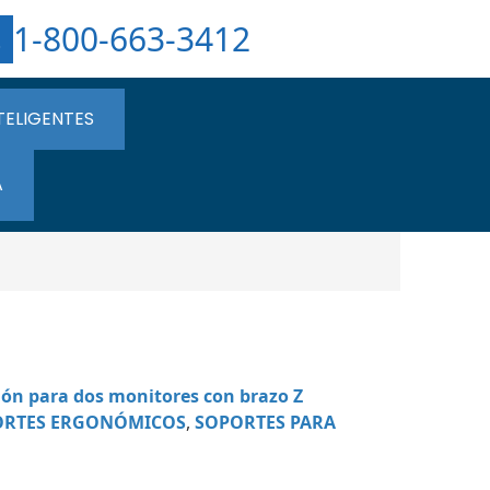
1-800-663-3412
TELIGENTES
A
ión para dos monitores con brazo Z
ORTES ERGONÓMICOS
,
SOPORTES PARA