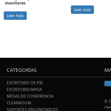
monitores
Leer más
Leer más
CATEGORÍAS
MA
ESCRITORIO DE PIE
ESCRITORIO/MESA
MESAS DE CONFERENCIA
© 2
CLEANROOM
res
SOPORTES ERGONÓMICOS