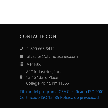
CONTACTE CON
1-800-663-3412
afcsales@afcindustries.com
Ver Fax.
https://afcindustries.com/contact/#:~:text=Fax
AFC Industries, Inc.
13-16 133rd Place
College Point, NY 11356
Titular del programa GSA Certificado ISO 9001
Certificado ISO 13485
Política de privacidad