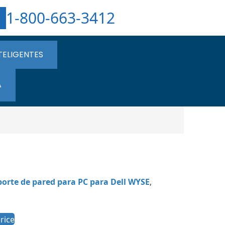
1-800-663-3412
TELIGENTES
A
orte de pared para PC para Dell WYSE
,
rice