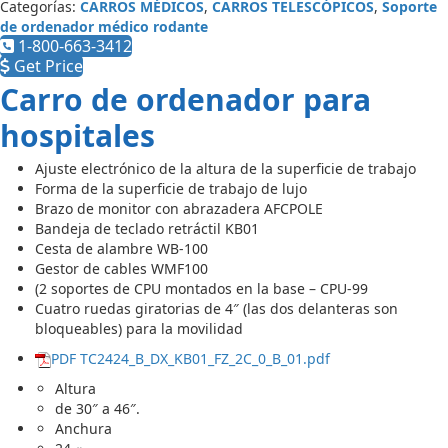
Categorías:
CARROS MÉDICOS
,
CARROS TELESCÓPICOS
,
Soporte
de ordenador médico rodante
1-800-663-3412
Get Price
Carro de ordenador para
hospitales
Ajuste electrónico de la altura de la superficie de trabajo
Forma de la superficie de trabajo de lujo
Brazo de monitor con abrazadera AFCPOLE
Bandeja de teclado retráctil KB01
Cesta de alambre WB-100
Gestor de cables WMF100
(2 soportes de CPU montados en la base – CPU-99
Cuatro ruedas giratorias de 4″ (las dos delanteras son
bloqueables) para la movilidad
PDF TC2424_B_DX_KB01_FZ_2C_0_B_01.pdf
Altura
de 30″ a 46″.
Anchura