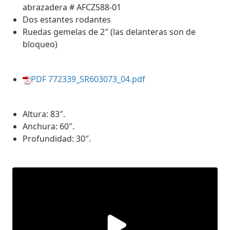
abrazadera # AFCZ588-01
Dos estantes rodantes
Ruedas gemelas de 2″ (las delanteras son de
bloqueo)
PDF 772339_SR603073_04.pdf
Altura: 83″.
Anchura: 60″.
Profundidad: 30″.