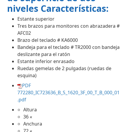
niveles Características:
Estante superior
Tres brazos para monitores con abrazadera #
AFC02
Brazo del teclado # KA6000
Bandeja para el teclado # TR2000 con bandeja
deslizante para el ratón
Estante inferior enrasado
Ruedas gemelas de 2 pulgadas (ruedas de
esquina)
PDF
772280_IC723636_B_S_1620_3F_00_T_B_000_01
.pdf
Altura
36 «
Anchura
72 «