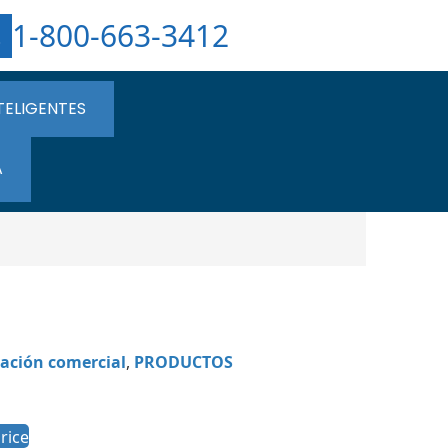
1-800-663-3412
TELIGENTES
A
mación comercial
,
PRODUCTOS
rice