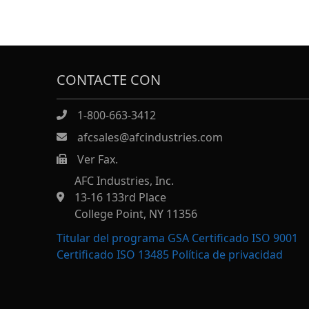
CONTACTE CON
1-800-663-3412
afcsales@afcindustries.com
Ver Fax.
https://afcindustries.com/contact/#:~:text=Fax
AFC Industries, Inc.
13-16 133rd Place
College Point, NY 11356
Titular del programa GSA Certificado ISO 9001
Certificado ISO 13485
Política de privacidad