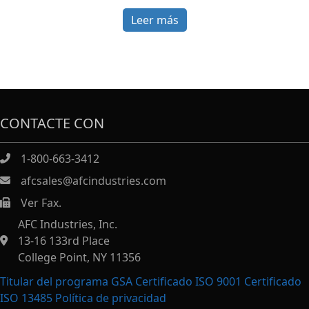
Leer más
CONTACTE CON
1-800-663-3412
afcsales@afcindustries.com
Ver Fax.
https://afcindustries.com/contact/#:~:text=Fax
AFC Industries, Inc.
13-16 133rd Place
College Point, NY 11356
Titular del programa GSA Certificado ISO 9001 Certificado
ISO 13485
Política de privacidad