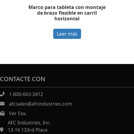
Marco para tableta con montaje
de brazo flexible en carril
horizontal
Leer más
CONTACTE CON
1-800-663-3412
afcsales@afcindustries.com
Ver Fax.
https://afcindustries.com/contact/#:~:text=Fax
AFC Industries, Inc.
13-16 133rd Place