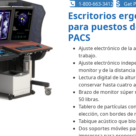
1-800-663-3412
Get P
Escritorios er
para puestos d
PACS
Ajuste electrónico de la a
trabajo.
Ajuste electrónico indepe
monitor y de la distancia
Lectura digital de la altu
conservar hasta cuatro a
Brazo de monitor súper 
50 libras.
Tablero de partículas co
elección, con bordes de 
Tabique acústico que blo
Dos soportes móviles pa
impresora para proporci