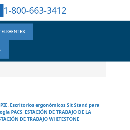
1-800-663-3412
TELIGENTES
A
PIE
,
Escritorios ergonómicos Sit Stand para
logía PACS
,
ESTACIÓN DE TRABAJO DE LA
STACIÓN DE TRABAJO WHITESTONE