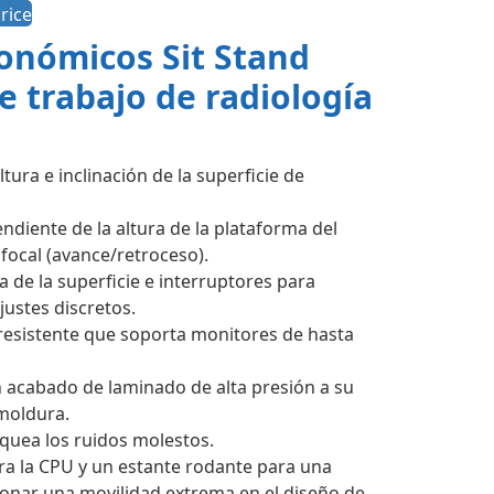
rice
gonómicos Sit Stand
e trabajo de radiología
ltura e inclinación de la superficie de
ndiente de la altura de la plataforma del
 focal (avance/retroceso).
ra de la superficie e interruptores para
justes discretos.
resistente que soporta monitores de hasta
n acabado de laminado de alta presión a su
moldura.
quea los ruidos molestos.
ra la CPU y un estante rodante para una
onar una movilidad extrema en el diseño de