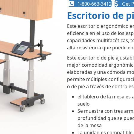
1-800-663-3412
Get P
Escritorio de p
Este escritorio ergonómico e
eficiencia en el uso de los es
capacidades multifacéticas, t
alta resistencia que puede e
Este escritorio de pie ajustab
mejor comodidad ergonómica, 
elaboradas y una cómoda movil
permite múltiples configurac
o de pie a través de controles 
el tablero de la mesa es 
suelo
Se muestra con tres arma
profundidad que se puede
de la mesa
La unidad es compatible 