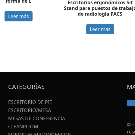
forma de L
Escritorios ergonómicos Sit
Stand para puestos de trabaj
de radiología PACS
Leer más
Leer más
CATEGORÍAS
MA
ESCRITORIO DE PIE
ESCRITORIO/MESA
MESAS DE CONFERENCIA
© 2
CLEANROOM
res
SOPORTES ERGONÓMICOS