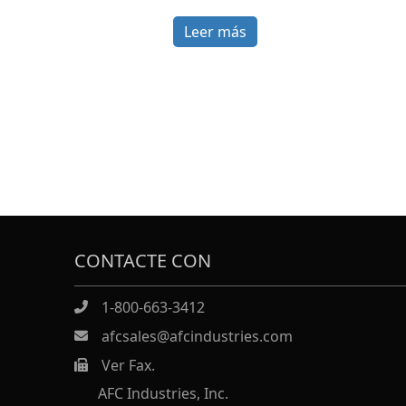
Leer más
CONTACTE CON
1-800-663-3412
afcsales@afcindustries.com
Ver Fax.
https://afcindustries.com/contact/#:~:text=Fax
AFC Industries, Inc.