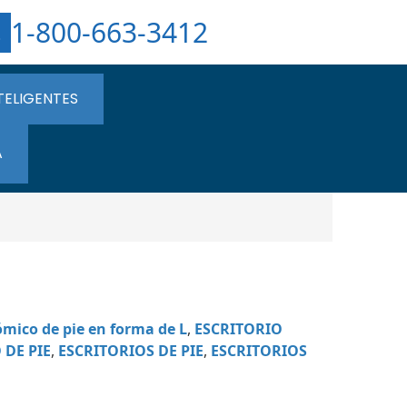
1-800-663-3412
TELIGENTES
A
ómico de pie en forma de L
,
ESCRITORIO
 DE PIE
,
ESCRITORIOS DE PIE
,
ESCRITORIOS