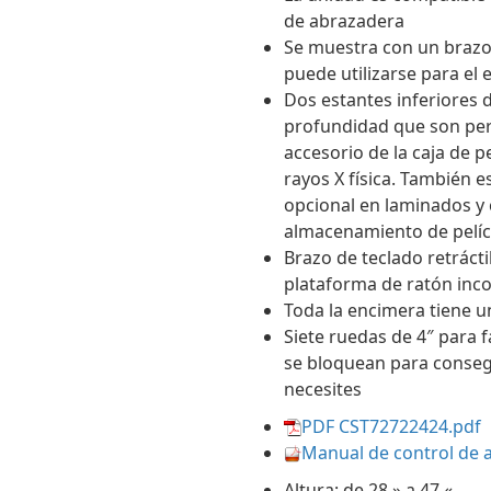
de abrazadera
Se muestra con un brazo
puede utilizarse para el
Dos estantes inferiores 
profundidad que son perf
accesorio de la caja de p
rayos X física. También e
opcional en laminados y c
almacenamiento de pelíc
Brazo de teclado retráct
plataforma de ratón inc
Toda la encimera tiene 
Siete ruedas de 4″ para f
se bloquean para consegu
necesites
PDF CST72722424.pdf
Manual de control de a
Altura: de 28 » a 47 «.