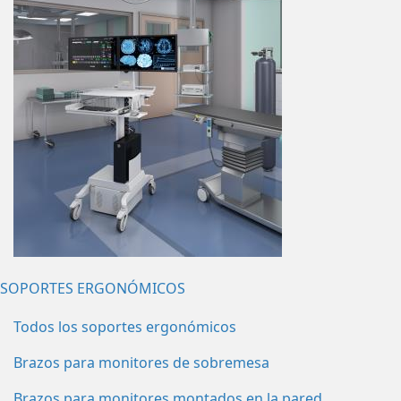
SOPORTES ERGONÓMICOS
Todos los soportes ergonómicos
Brazos para monitores de sobremesa
Brazos para monitores montados en la pared