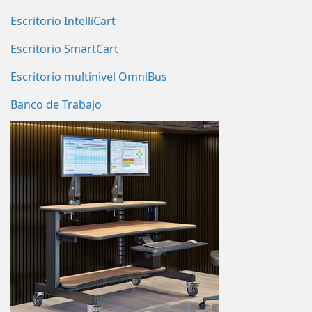
Escritorio IntelliCart
Escritorio SmartCart
Escritorio multinivel OmniBus
Banco de Trabajo