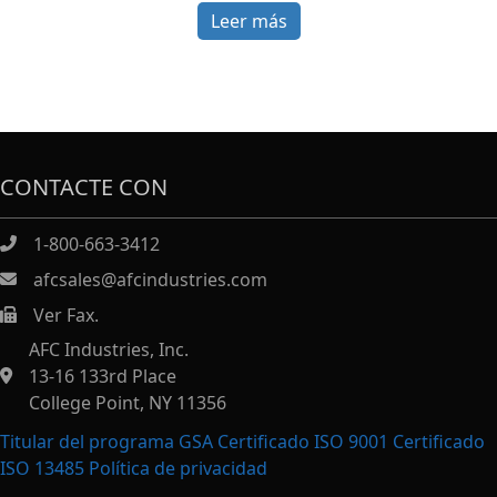
Leer más
CONTACTE CON
1-800-663-3412
afcsales@afcindustries.com
Ver Fax.
https://afcindustries.com/contact/#:~:text=Fax
AFC Industries, Inc.
13-16 133rd Place
College Point, NY 11356
Titular del programa GSA Certificado ISO 9001 Certificado
ISO 13485
Política de privacidad