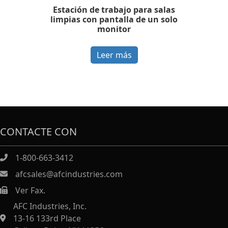
Estación de trabajo para salas
limpias con pantalla de un solo
monitor
Leer más
CONTACTE CON
1-800-663-3412
afcsales@afcindustries.com
Ver Fax.
https://afcindustries.com/contact/#:~:text=Fax
AFC Industries, Inc.
13-16 133rd Place