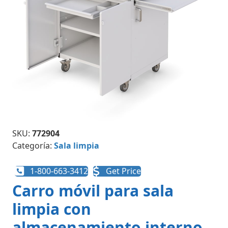
SKU:
772904
Categoría:
Sala limpia
1-800-663-3412
Get Price
Carro móvil para sala
limpia con
almacenamiento interno,