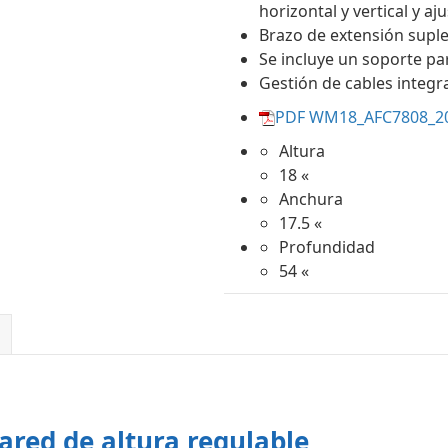
horizontal y vertical y a
Brazo de extensión supl
Se incluye un soporte pa
Gestión de cables integr
PDF WM18_AFC7808_20
Altura
18 «
Anchura
17.5 «
Profundidad
54 «
ared de altura regulable