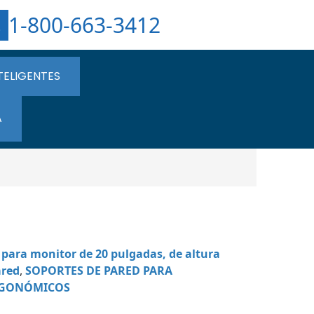
1-800-663-3412
TELIGENTES
A
 para monitor de 20 pulgadas, de altura
ared
,
SOPORTES DE PARED PARA
RGONÓMICOS