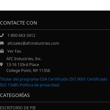
CONTACTE CON
1-800-663-3412
afcsales@afcindustries.com
Ver Fax.
https://afcindustries.com/contact/#:~:text=Fax
AFC Industries, Inc.
13-16 133rd Place
College Point, NY 11356
Titular del programa GSA Certificado ISO 9001 Certificado
ISO 13485
Política de privacidad
CATEGORÍAS
ESCRITORIO DE PIE