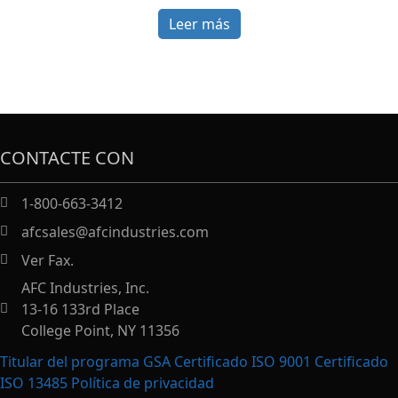
Leer más
CONTACTE CON
1-800-663-3412
afcsales@afcindustries.com
Ver Fax.
https://afcindustries.com/contact/#:~:text=Fax
AFC Industries, Inc.
13-16 133rd Place
College Point, NY 11356
Titular del programa GSA Certificado ISO 9001 Certificado
ISO 13485
Política de privacidad