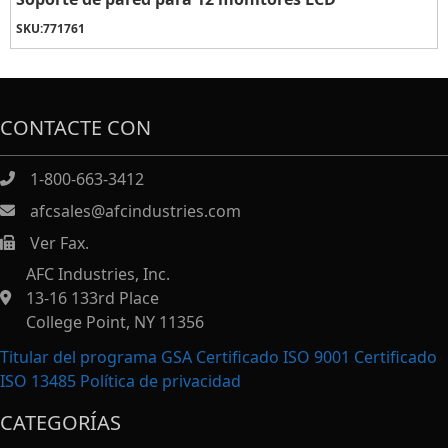
SKU:
771761
CONTACTE CON
1-800-663-3412
afcsales@afcindustries.com
Ver Fax.
https://afcindustries.com/contact/#:~:text=Fax
AFC Industries, Inc.
13-16 133rd Place
College Point, NY 11356
Titular del programa GSA Certificado ISO 9001 Certificado
ISO 13485
Política de privacidad
CATEGORÍAS