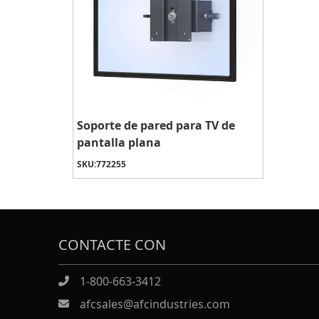
Soporte de pared para TV de
pantalla plana
SKU:
772255
CONTACTE CON
1-800-663-3412
afcsales@afcindustries.com