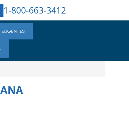
1-800-663-3412
TELIGENTES
A
LANA