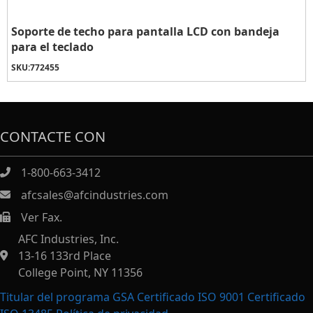
Soporte de techo para pantalla LCD con bandeja
para el teclado
SKU:
772455
CONTACTE CON
1-800-663-3412
afcsales@afcindustries.com
Ver Fax.
https://afcindustries.com/contact/#:~:text=Fax
AFC Industries, Inc.
13-16 133rd Place
College Point, NY 11356
Titular del programa GSA Certificado ISO 9001 Certificado