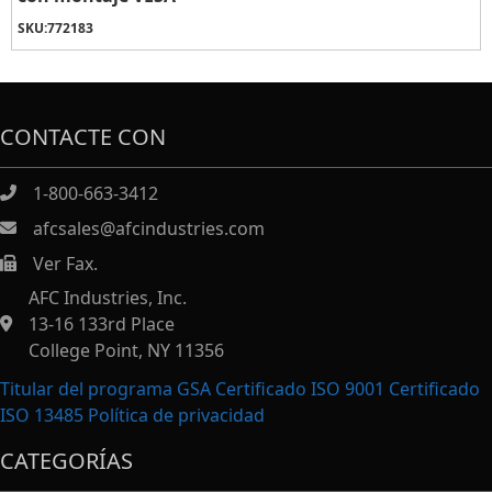
SKU:
772183
CONTACTE CON
1-800-663-3412
afcsales@afcindustries.com
Ver Fax.
https://afcindustries.com/contact/#:~:text=Fax
AFC Industries, Inc.
13-16 133rd Place
College Point, NY 11356
Titular del programa GSA Certificado ISO 9001 Certificado
ISO 13485
Política de privacidad
CATEGORÍAS