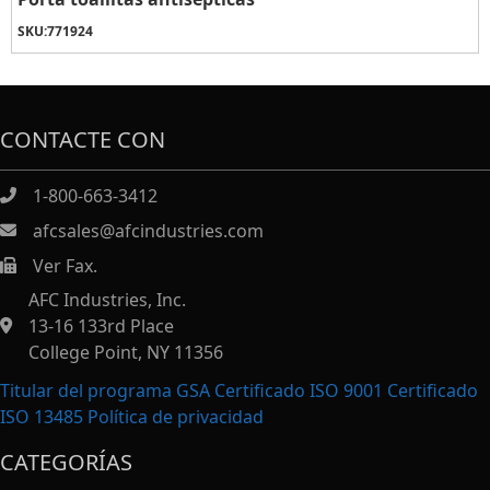
SKU:
771924
CONTACTE CON
1-800-663-3412
afcsales@afcindustries.com
Ver Fax.
https://afcindustries.com/contact/#:~:text=Fax
AFC Industries, Inc.
13-16 133rd Place
College Point, NY 11356
Titular del programa GSA Certificado ISO 9001 Certificado
ISO 13485
Política de privacidad
CATEGORÍAS