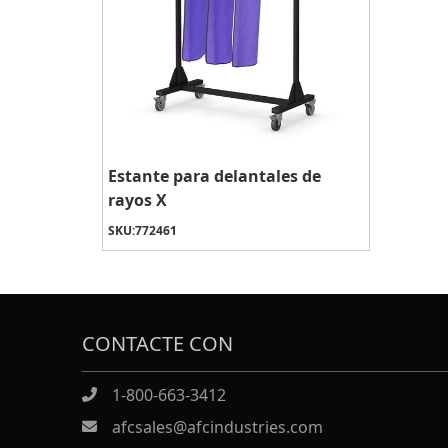
Estante para delantales de
rayos X
SKU:
772461
CONTACTE CON
1-800-663-3412
afcsales@afcindustries.com