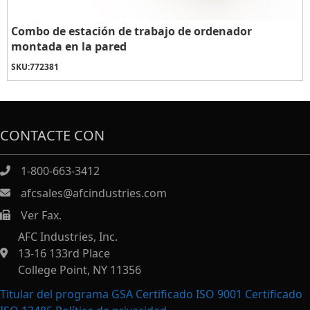
Combo de estación de trabajo de ordenador
montada en la pared
SKU:
772381
CONTACTE CON
1-800-663-3412
afcsales@afcindustries.com
Ver Fax.
https://afcindustries.com/contact/#:~:text=Fax
AFC Industries, Inc.
13-16 133rd Place
College Point, NY 11356
Titular del programa GSA Certificado ISO 9001 Certificado