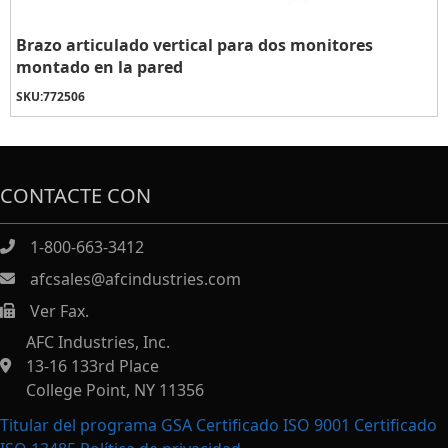
Brazo articulado vertical para dos monitores
montado en la pared
SKU:
772506
CONTACTE CON
1-800-663-3412
afcsales@afcindustries.com
Ver Fax.
https://afcindustries.com/contact/#:~:text=Fax
AFC Industries, Inc.
13-16 133rd Place
College Point, NY 11356
Titular del programa GSA Certificado ISO 9001 Certificado